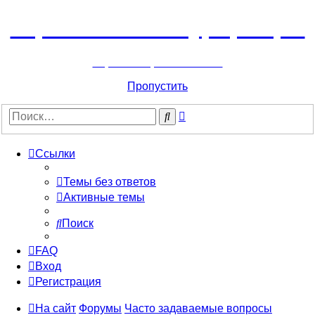
Горнолыжный курорт Цей
перейти обратно на сайт
Пропустить
Расширенный
Поиск
поиск
Ссылки
Темы без ответов
Активные темы
Поиск
FAQ
Вход
Регистрация
На сайт
Форумы
Часто задаваемые вопросы