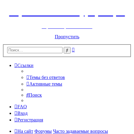
Горнолыжный курорт Цей
перейти обратно на сайт
Пропустить
Расширенный
Поиск
поиск
Ссылки
Темы без ответов
Активные темы
Поиск
FAQ
Вход
Регистрация
На сайт
Форумы
Часто задаваемые вопросы